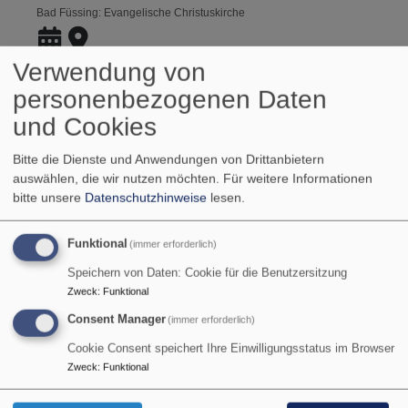
Bad Füssing
Evangelische Christuskirche
Verwendung von
personenbezogenen Daten
und Cookies
Bitte die Dienste und Anwendungen von Drittanbietern
auswählen, die wir nutzen möchten.
Für weitere Informationen
bitte unsere
Datenschutzhinweise
lesen.
Funktional
(immer erforderlich)
Speichern von Daten: Cookie für die Benutzersitzung
So, 23.8. 10 Uhr
Zweck
:
Funktional
Gottesdienst
Consent Manager
(immer erforderlich)
Kurkantorin Marion Köhler (Orgel) und Kurpfarrer Dr. Ludwig
Markert
Cookie Consent speichert Ihre Einwilligungsstatus im Browser
Kurpfarrer Dr. Ludwig Markert
Zweck
:
Funktional
Bad Füssing
Evangelische Christuskirche