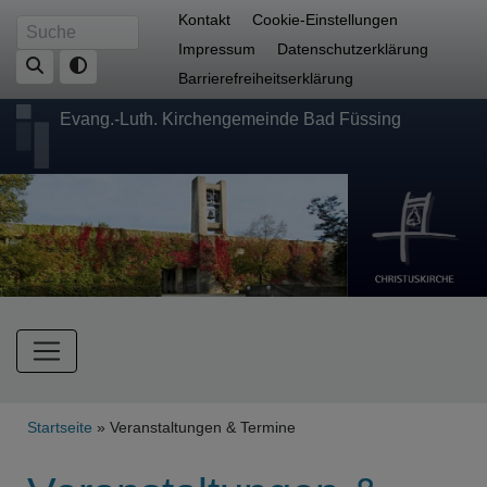
Direkt
Fußbereichsmenü
Kontakt
Cookie-Einstellungen
Suche
zum
Impressum
Datenschutzerklärung
Inhalt
Barrierefreiheitserklärung
Evang.-Luth. Kirchengemeinde Bad Füssing
Hauptnavigation
Breadcrumb
Startseite
Veranstaltungen & Termine